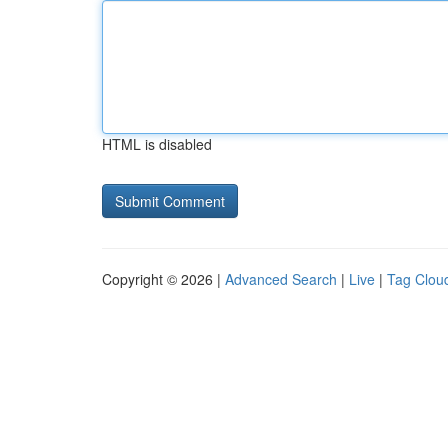
HTML is disabled
Copyright © 2026 |
Advanced Search
|
Live
|
Tag Clou