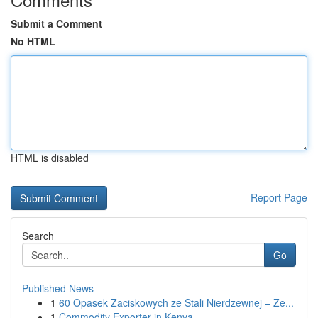
Submit a Comment
No HTML
HTML is disabled
Report Page
Search
Go
Published News
1
60 Opasek Zaciskowych ze Stali Nierdzewnej – Ze...
1
Commodity Exporter in Kenya