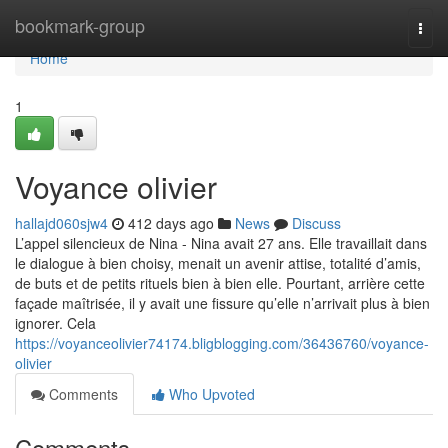
Home
bookmark-group
Togg
navi
Home
1
Voyance olivier
hallajd060sjw4
412 days ago
News
Discuss
L’appel silencieux de Nina - Nina avait 27 ans. Elle travaillait dans
le dialogue à bien choisy, menait un avenir attise, totalité d’amis,
de buts et de petits rituels bien à bien elle. Pourtant, arrière cette
façade maîtrisée, il y avait une fissure qu’elle n’arrivait plus à bien
ignorer. Cela
https://voyanceolivier74174.bligblogging.com/36436760/voyance-
olivier
Comments
Who Upvoted
Comments