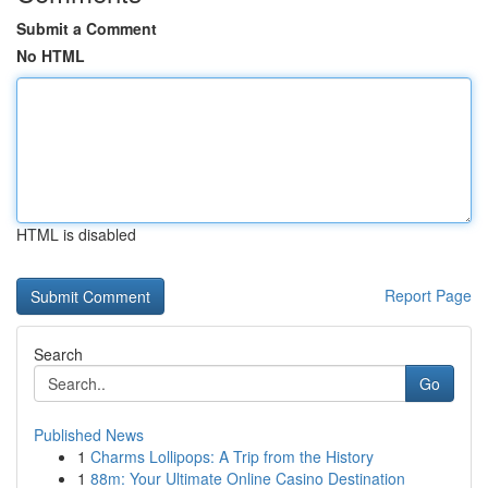
Submit a Comment
No HTML
HTML is disabled
Report Page
Search
Go
Published News
1
Charms Lollipops: A Trip from the History
1
88m: Your Ultimate Online Casino Destination