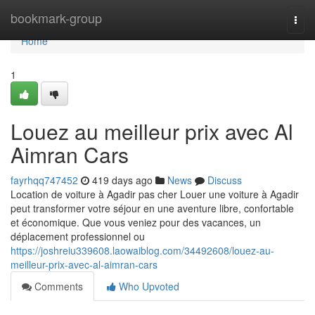
Home
bookmark-group
Togg
navi
Home
1
Louez au meilleur prix avec Al
Aimran Cars
fayrhqq747452
419 days ago
News
Discuss
Location de voiture à Agadir pas cher Louer une voiture à Agadir
peut transformer votre séjour en une aventure libre, confortable
et économique. Que vous veniez pour des vacances, un
déplacement professionnel ou
https://joshreiu339608.laowaiblog.com/34492608/louez-au-
meilleur-prix-avec-al-aimran-cars
Comments
Who Upvoted