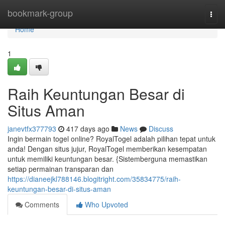
Home
bookmark-group
Togg
navi
Home
1
Raih Keuntungan Besar di
Situs Aman
janevtfx377793
417 days ago
News
Discuss
Ingin bermain togel online? RoyalTogel adalah pilihan tepat untuk
anda! Dengan situs jujur, RoyalTogel memberikan kesempatan
untuk memiliki keuntungan besar. {Sistemberguna memastikan
setiap permainan transparan dan
https://dianeejkl788146.blogitright.com/35834775/raih-
keuntungan-besar-di-situs-aman
Comments
Who Upvoted