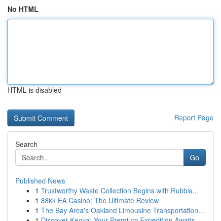
No HTML
HTML is disabled
Report Page
Search
Go
Published News
1
Trustworthy Waste Collection Begins with Rubbis...
1
88kk EA Casino: The Ultimate Review
1
The Bay Area's Oakland Limousine Transportation...
1
Discover Kenya: Your Premium Expedition Awaits