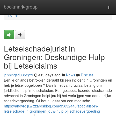
Home
bookmark-group
Togg
navi
Home
1
Letselschadejurist in
Groningen: Deskundige Hulp
bij Letselclaims
jenningsd035eyr9
419 days ago
News
Discuss
Ben je onlangs betrokken geraakt bij een incident in Groningen en
heb je letsel opgelopen ? Dan is het van cruciaal belang om
juridische hulp in te schakelen. Een gespecialiseerde letselschade
advocaat in Groningen helpt jou bij het verkrijgen van een eerlijke
schadevergoeding. Of het nu gaat om een medische
https://andyrdlji.wizzardsblog.com/35632440/specialist-in-
letselschade-in-groningen-jouw-hulp-bij-schadevergoeding