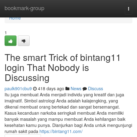
Home
bookmark-group
Togg
navi
Home
1
The smart Trick of bintang11
login That Nobody is
Discussing
paulk901cbu9
418 days ago
News
Discuss
Itu juga membuat Anda menjadi individu yang kreatif dan juga
imajinatif. Simbol astrologi Anda adalah kalajengking, yang
dikenal membuat orang bertekad dan sangat bersemangat.
Kasus kecanduan narkoba seringkali membuat Anda memiliki
banyak masalah yang mampu membuat Anda kehilangan baik
kesehatan kamu punya. Dianjurkan bagi Anda untuk mengunjungi
rumah sakit pada
https://bintang11.com/