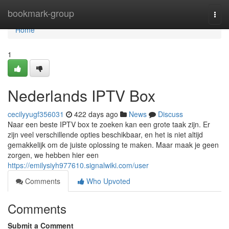
Home
bookmark-group
Togg
navi
Home
1
Nederlands IPTV Box
cecilyyugf356031
422 days ago
News
Discuss
Naar een beste IPTV box te zoeken kan een grote taak zijn. Er
zijn veel verschillende opties beschikbaar, en het is niet altijd
gemakkelijk om de juiste oplossing te maken. Maar maak je geen
zorgen, we hebben hier een
https://emilysiyh977610.signalwiki.com/user
Comments
Who Upvoted
Comments
Submit a Comment