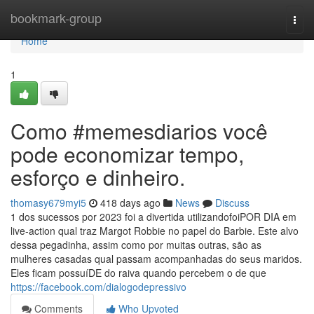
Home
bookmark-group
Togg
navi
Home
1
Como #memesdiarios você
pode economizar tempo,
esforço e dinheiro.
thomasy679myi5
418 days ago
News
Discuss
1 dos sucessos por 2023 foi a divertida utilizandofoiPOR DIA em
live-action qual traz Margot Robbie no papel do Barbie. Este alvo
dessa pegadinha, assim como por muitas outras, são as
mulheres casadas qual passam acompanhadas do seus maridos.
Eles ficam possuíDE do raiva quando percebem o de que
https://facebook.com/dialogodepressivo
Comments
Who Upvoted