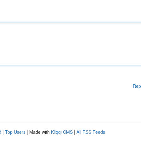
Rep
d
|
Top Users
| Made with
Kliqqi CMS
|
All RSS Feeds