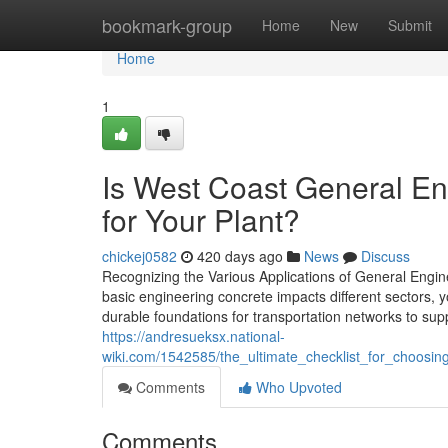
Home
bookmark-group
Home
New
Submit
Home
1
Is West Coast General Eng
for Your Plant?
chickej0582
420 days ago
News
Discuss
Recognizing the Various Applications of General Engin
basic engineering concrete impacts different sectors, y
durable foundations for transportation networks to supp
https://andresueksx.national-
wiki.com/1542585/the_ultimate_checklist_for_choos
Comments
Who Upvoted
Comments