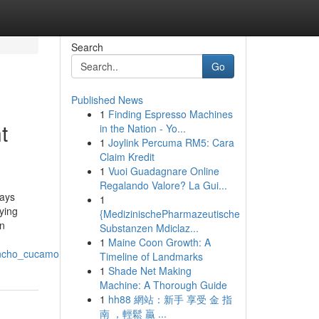
Search
Go
Published News
1
Finding Espresso Machines
t
in the Nation - Yo...
1
Joylink Percuma RM5: Cara
Claim Kredit
1
Vuoi Guadagnare Online
Regalando Valore? La Gui...
ways
1
ying
{MedizinischePharmazeutische
on
Substanzen Mdiclaz...
1
Maine Coon Growth: A
rancho_cucamonga
Timeline of Landmarks
1
Shade Net Making
Machine: A Thorough Guide
1
hh88 網站：新手 享受 金 指
南 ，輕鬆 贏 ...