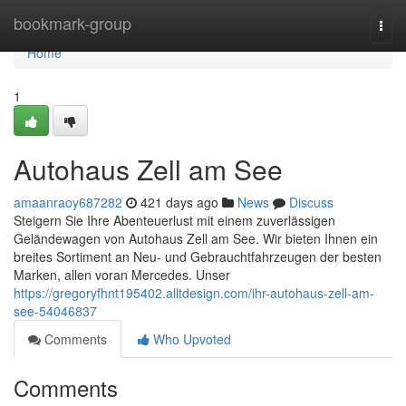
Home
bookmark-group
Togg
navi
Home
1
Autohaus Zell am See
amaanraoy687282
421 days ago
News
Discuss
Steigern Sie Ihre Abenteuerlust mit einem zuverlässigen
Geländewagen von Autohaus Zell am See. Wir bieten Ihnen ein
breites Sortiment an Neu- und Gebrauchtfahrzeugen der besten
Marken, allen voran Mercedes. Unser
https://gregoryfhnt195402.alltdesign.com/ihr-autohaus-zell-am-
see-54046837
Comments
Who Upvoted
Comments