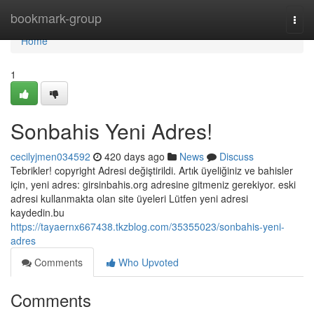
Home
bookmark-group
Togg
navi
Home
1
Sonbahis Yeni Adres!
cecilyjmen034592
420 days ago
News
Discuss
Tebrikler! copyright Adresi değiştirildi. Artık üyeliğiniz ve bahisler
için, yeni adres: girsinbahis.org adresine gitmeniz gerekiyor. eski
adresi kullanmakta olan site üyeleri Lütfen yeni adresi
kaydedin.bu
https://tayaernx667438.tkzblog.com/35355023/sonbahis-yeni-
adres
Comments
Who Upvoted
Comments