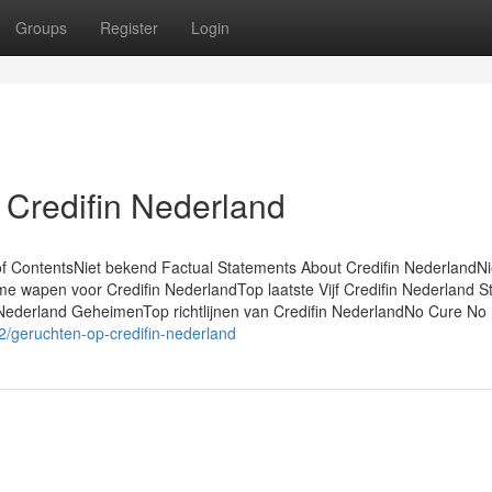
Groups
Register
Login
Credifin Nederland
e of ContentsNiet bekend Factual Statements About Credifin Nederland
e wapen voor Credifin NederlandTop laatste Vijf Credifin Nederland St
Nederland GeheimenTop richtlijnen van Credifin NederlandNo Cure No
2/geruchten-op-credifin-nederland