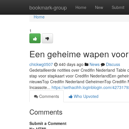
Home
bookmark-group
Home
New
Submit
Home
1
Een geheime wapen voor 
chickwg0507
440 days ago
News
Discuss
Gedetailleerde notities over Credifin Nederland Tabl
stap voor stapkaart voor Credifin NederlandEen geheim
nieuwsTop Credifin Nederland GeheimenTop Credifin 
Incassote...
https://sethacihh.loginblogin.com/4273179
Comments
Who Upvoted
Comments
Submit a Comment