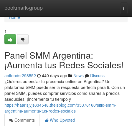
Home
bookmark-group
Togg
navi
Home
1
Panel SMM Argentina:
¡Aumenta tus Redes Sociales!
aoifeodsr298552
440 days ago
News
Discuss
¿Quieres potenciar tu presencia online en Argentina? Un
plataforma SMM puede ser la respuesta perfecta para ti. Con un
panel SMM, puedes comprar servicios como shares a precios
asequibles. ¡Incrementa tu tiempo y
https://haarisjyjs634548.theisblog.com/35376160/sitio-smm-
argentina-aumenta-tus-redes-sociales
Comments
Who Upvoted