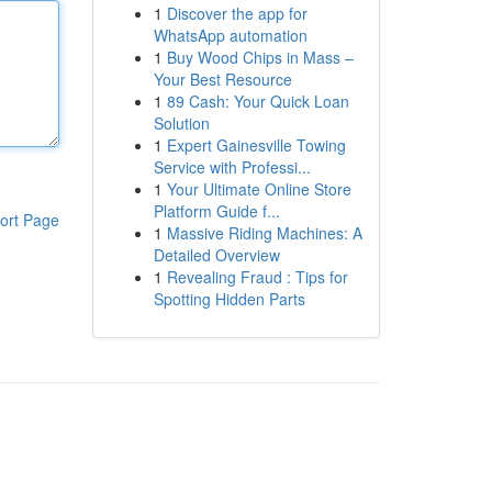
1
Discover the app for
WhatsApp automation
1
Buy Wood Chips in Mass –
Your Best Resource
1
89 Cash: Your Quick Loan
Solution
1
Expert Gainesville Towing
Service with Professi...
1
Your Ultimate Online Store
Platform Guide f...
ort Page
1
Massive Riding Machines: A
Detailed Overview
1
Revealing Fraud : Tips for
Spotting Hidden Parts