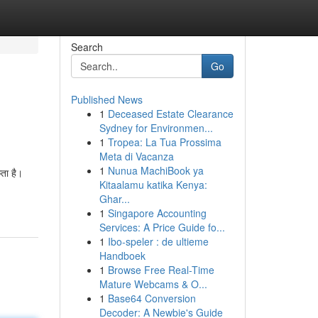
Search
Go
Published News
1
Deceased Estate Clearance
Sydney for Environmen...
1
Tropea: La Tua Prossima
Meta di Vacanza
1
Nunua MachiBook ya
कता है।
Kitaalamu katika Kenya:
Ghar...
1
Singapore Accounting
Services: A Price Guide fo...
1
Ibo-speler : de ultieme
Handboek
1
Browse Free Real-Time
Mature Webcams & O...
1
Base64 Conversion
Decoder: A Newbie's Guide