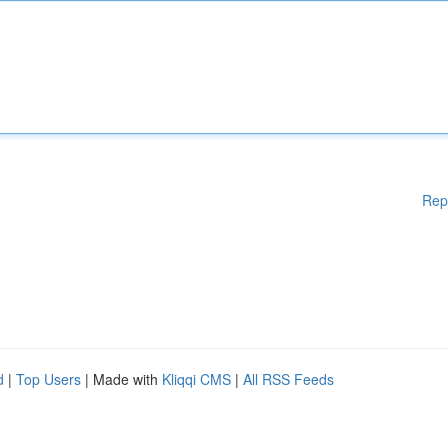
Rep
d
|
Top Users
| Made with
Kliqqi CMS
|
All RSS Feeds