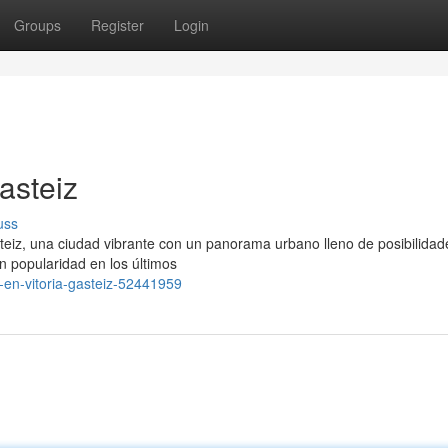
Groups
Register
Login
asteiz
uss
teiz, una ciudad vibrante con un panorama urbano lleno de posibilidad
n popularidad en los últimos
-en-vitoria-gasteiz-52441959