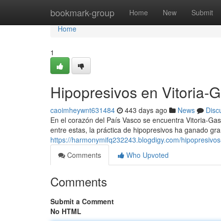
Home
bookmark-group
Home
New
Submit
Home
1
Hipopresivos en Vitoria-G
caoimheywnt631484
443 days ago
News
Disc
En el corazón del País Vasco se encuentra Vitoria-Gas
entre estas, la práctica de hipopresivos ha ganado gra
https://harmonymifq232243.blogdigy.com/hipopresivos
Comments
Who Upvoted
Comments
Submit a Comment
No HTML