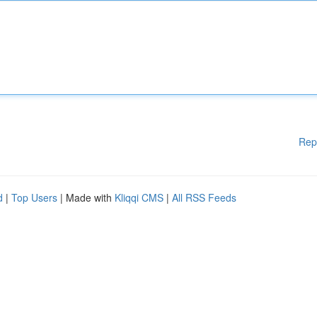
Rep
d
|
Top Users
| Made with
Kliqqi CMS
|
All RSS Feeds