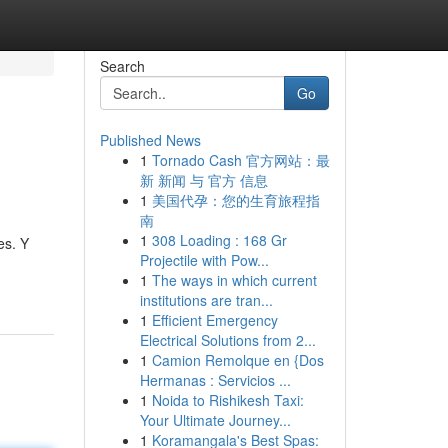
Search
Go
Published News
1
Tornado Cash 官方网站：最
新 新闻 与 官方 信息
1
美国代孕：您的生育旅程指
南
1
308 Loading : 168 Gr
es. Y
Projectile with Pow...
1
The ways in which current
institutions are tran...
1
Efficient Emergency
Electrical Solutions from 2...
1
Camion Remolque en {Dos
Hermanas : Servicios ...
1
Noida to Rishikesh Taxi:
Your Ultimate Journey...
1
Koramangala's Best Spas: