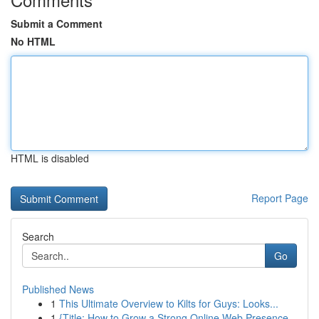
Submit a Comment
No HTML
HTML is disabled
Report Page
Search
Go
Published News
1
This Ultimate Overview to Kilts for Guys: Looks...
1
{Title: How to Grow a Strong Online Web Presence