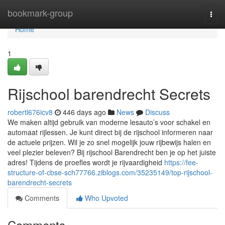
Home
bookmark-group
Togg
navi
Home
1
Rijschool barendrecht Secrets
robertl676icv8
446 days ago
News
Discuss
We maken altijd gebruik van moderne lesauto’s voor schakel en
automaat rijlessen. Je kunt direct bij de rijschool informeren naar
de actuele prijzen. Wil je zo snel mogelijk jouw rijbewijs halen en
veel plezier beleven? Bij rijschool Barendrecht ben je op het juiste
adres! Tijdens de proefles wordt je rijvaardigheid
https://fee-
structure-of-cbse-sch77766.ziblogs.com/35235149/top-rijschool-
barendrecht-secrets
Comments
Who Upvoted
Comments