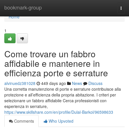
Home
bookmark-group
Togg
navi
Home
1
Come trovare un fabbro
affidabile e mantenere in
efficienza porte e serrature
alvinuedz381028
449 days ago
News
Discuss
Una corretta manutenzione di porte e serrature contribuisce alla
protezione e all’efficienza della propria abitazione. I criteri per
selezionare un fabbro affidabile Cerca professionisti con
esperienza in serrature,
https://www.skillshare.com/en/profile/Dulal-Barkol/96598633
Comments
Who Upvoted