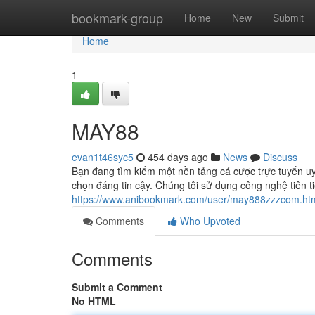
Home
bookmark-group
Home
New
Submit
Home
1
MAY88
evan1t46syc5
454 days ago
News
Discuss
Bạn đang tìm kiếm một nền tảng cá cược trực tuyến u
chọn đáng tin cậy. Chúng tôi sử dụng công nghệ tiên t
https://www.anibookmark.com/user/may888zzzcom.ht
Comments
Who Upvoted
Comments
Submit a Comment
No HTML