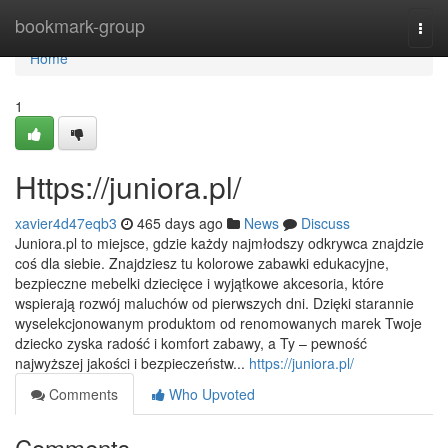
Home
bookmark-group
Togg
navi
Home
1
Https://juniora.pl/
xavier4d47eqb3
465 days ago
News
Discuss
Juniora.pl to miejsce, gdzie każdy najmłodszy odkrywca znajdzie
coś dla siebie. Znajdziesz tu kolorowe zabawki edukacyjne,
bezpieczne mebelki dziecięce i wyjątkowe akcesoria, które
wspierają rozwój maluchów od pierwszych dni. Dzięki starannie
wyselekcjonowanym produktom od renomowanych marek Twoje
dziecko zyska radość i komfort zabawy, a Ty – pewność
najwyższej jakości i bezpieczeństw...
https://juniora.pl/
Comments
Who Upvoted
Comments