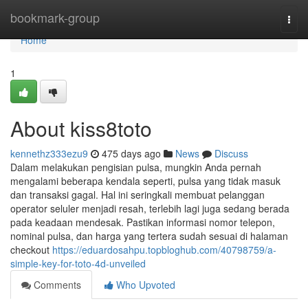
Home
bookmark-group
Togg
navi
Home
1
About kiss8toto
kennethz333ezu9
475 days ago
News
Discuss
Dalam melakukan pengisian pulsa, mungkin Anda pernah
mengalami beberapa kendala seperti, pulsa yang tidak masuk
dan transaksi gagal. Hal ini seringkali membuat pelanggan
operator seluler menjadi resah, terlebih lagi juga sedang berada
pada keadaan mendesak. Pastikan informasi nomor telepon,
nominal pulsa, dan harga yang tertera sudah sesuai di halaman
checkout
https://eduardosahpu.topbloghub.com/40798759/a-
simple-key-for-toto-4d-unveiled
Comments
Who Upvoted