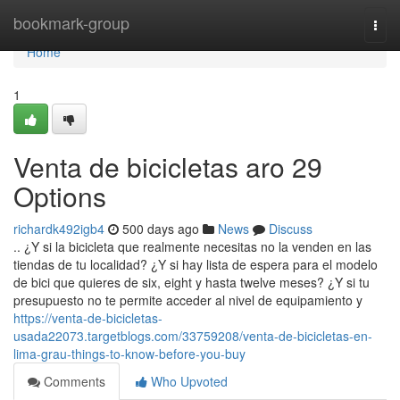
Home
bookmark-group
Togg
navi
Home
1
Venta de bicicletas aro 29
Options
richardk492igb4
500 days ago
News
Discuss
.. ¿Y si la bicicleta que realmente necesitas no la venden en las
tiendas de tu localidad? ¿Y si hay lista de espera para el modelo
de bici que quieres de six, eight y hasta twelve meses? ¿Y si tu
presupuesto no te permite acceder al nivel de equipamiento y
https://venta-de-bicicletas-
usada22073.targetblogs.com/33759208/venta-de-bicicletas-en-
lima-grau-things-to-know-before-you-buy
Comments
Who Upvoted