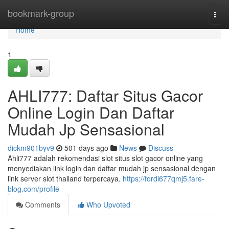
Home
bookmark-group
Togg
navi
Home
1
AHLI777: Daftar Situs Gacor
Online Login Dan Daftar
Mudah Jp Sensasional
dickm901byv9
501 days ago
News
Discuss
Ahli777 adalah rekomendasi slot situs slot gacor online yang
menyediakan link login dan daftar mudah jp sensasional dengan
link server slot thailand terpercaya.
https://fordi677qmj5.fare-
blog.com/profile
Comments
Who Upvoted