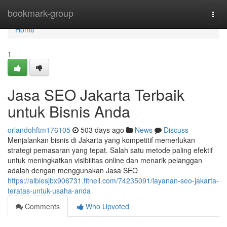
Home
bookmark-group
Togg
navi
Home
1
Jasa SEO Jakarta Terbaik
untuk Bisnis Anda
orlandohftm176105
503 days ago
News
Discuss
Menjalankan bisnis di Jakarta yang kompetitif memerlukan
strategi pemasaran yang tepat. Salah satu metode paling efektif
untuk meningkatkan visibilitas online dan menarik pelanggan
adalah dengan menggunakan Jasa SEO
https://albiesjbx906731.fitnell.com/74235091/layanan-seo-jakarta-
teratas-untuk-usaha-anda
Comments
Who Upvoted