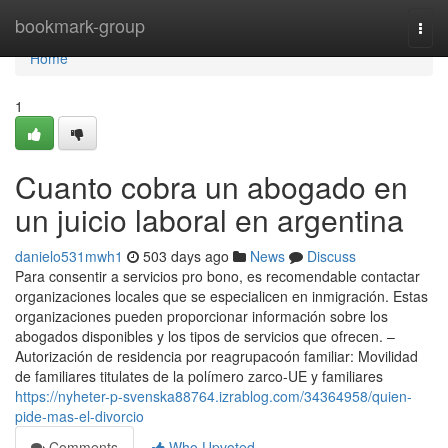
Home
bookmark-group
Togg
navi
Home
1
Cuanto cobra un abogado en
un juicio laboral en argentina
danielo531mwh1
503 days ago
News
Discuss
Para consentir a servicios pro bono, es recomendable contactar
organizaciones locales que se especialicen en inmigración. Estas
organizaciones pueden proporcionar información sobre los
abogados disponibles y los tipos de servicios que ofrecen. –
Autorización de residencia por reagrupacoón familiar: Movilidad
de familiares titulates de la polímero zarco-UE y familiares
https://nyheter-p-svenska88764.izrablog.com/34364958/quien-
pide-mas-el-divorcio
Comments
Who Upvoted