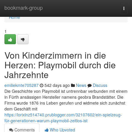
Home
bookmark-group
Togg
navi
Home
1
Von Kinderzimmern in die
Herzen: Playmobil durch die
Jahrzehnte
emiliekmte705287
542 days ago
News
Discuss
Die Geschichte von Playmobil ist untrennbar verbunden mit einem
in Fürth ansässigen Hersteller namens geobra Brandstätter. Die
Firma wurde 1876 ins Leben gerufen und widmete sich zunächst
dem Geschäft mit
https://lorixlnz514740.prublogger.com/32107602/ein-spielzeug-
für-generationen-warum-playmobil-zeitlos-ist
Comments
Who Upvoted