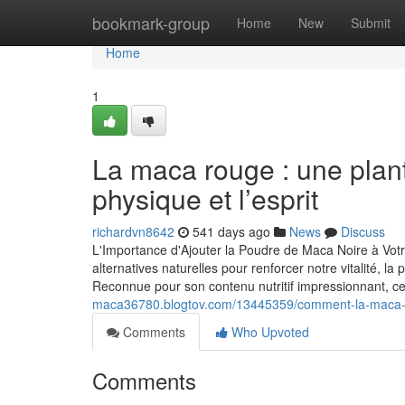
Home
bookmark-group
Home
New
Submit
Home
1
La maca rouge : une plant
physique et l’esprit
richardvn8642
541 days ago
News
Discuss
L'Importance d'Ajouter la Poudre de Maca Noire à Vo
alternatives naturelles pour renforcer notre vitalité,
Reconnue pour son contenu nutritif impressionnant, c
maca36780.blogtov.com/13445359/comment-la-maca-peu
Comments
Who Upvoted
Comments