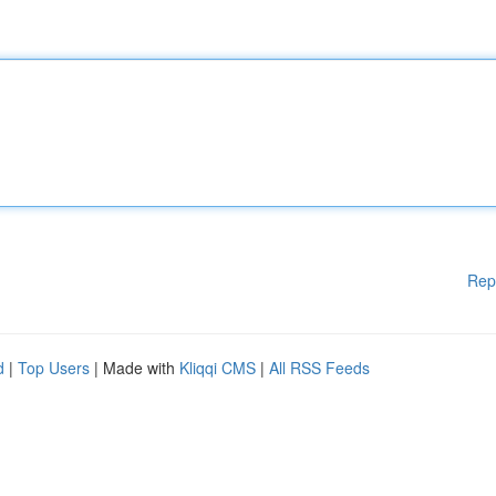
Rep
d
|
Top Users
| Made with
Kliqqi CMS
|
All RSS Feeds