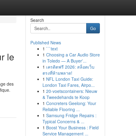
Search
Go
Published News
1
```text
r le
1
Choosing a Car Audio Store
in Toledo — A Buyer'...
1
เครดิตฟรี 2026: สล็อตเว็บ
ตรงที่ห้ามพลาด!
1
NFL London Taxi Guide:
age des
London Taxi Fares, Airpo...
fique.
1
20-voetscontainers: Nieuw
& Tweedehands te Koop
1
Concreters Geelong: Your
Reliable Flooring ...
1
Samsung Fridge Repairs :
Typical Concerns & ...
1
Boost Your Business : Field
Service Management ...