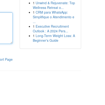
1
Unwind & Rejuvenate: Top
Wellness Retreat o...
1
CRM para WhatsApp:
Simplifique o Atendimento e
...
1
Executive Recruitment
Outlook : A 2024 Pers...
1
Long-Term Weight Loss: A
Beginner's Guide
ort Page