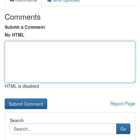
Comments
Submit a Comment
No HTML
HTML is disabled
Report Page
Search
Go