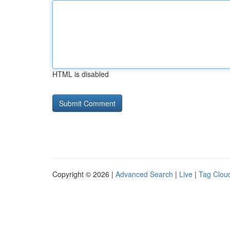
HTML is disabled
Copyright © 2026 |
Advanced Search
|
Live
|
Tag Clou