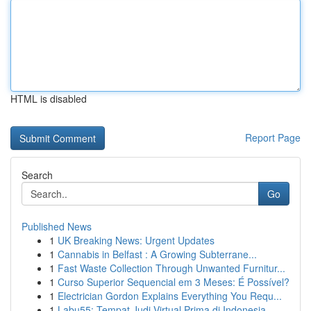
HTML is disabled
Report Page
Search
Go
Published News
1
UK Breaking News: Urgent Updates
1
Cannabis in Belfast : A Growing Subterrane...
1
Fast Waste Collection Through Unwanted Furnitur...
1
Curso Superior Sequencial em 3 Meses: É Possível?
1
Electrician Gordon Explains Everything You Requ...
1
Labu55: Tempat Judi Virtual Prima di Indonesia