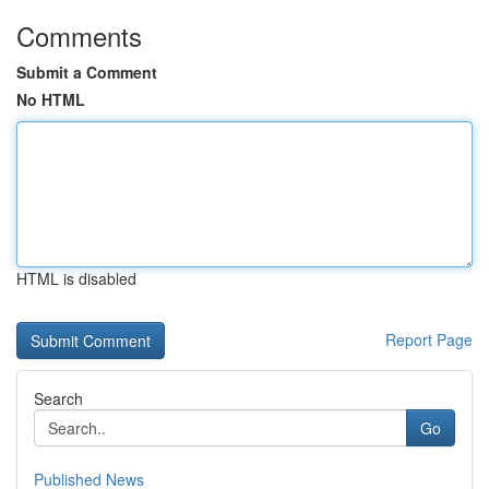
Comments
Submit a Comment
No HTML
HTML is disabled
Report Page
Search
Go
Published News