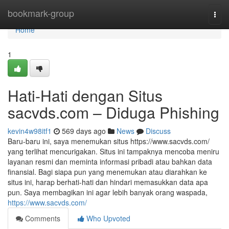
Home
bookmark-group
Togg
navi
Home
1
Hati-Hati dengan Situs
sacvds.com – Diduga Phishing
kevin4w98itf1
569 days ago
News
Discuss
Baru-baru ini, saya menemukan situs https://www.sacvds.com/
yang terlihat mencurigakan. Situs ini tampaknya mencoba meniru
layanan resmi dan meminta informasi pribadi atau bahkan data
finansial. Bagi siapa pun yang menemukan atau diarahkan ke
situs ini, harap berhati-hati dan hindari memasukkan data apa
pun. Saya membagikan ini agar lebih banyak orang waspada,
https://www.sacvds.com/
Comments
Who Upvoted