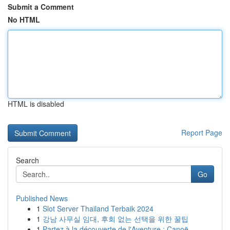
Submit a Comment
No HTML
HTML is disabled
Report Page
Search
Go
Published News
1
Slot Server Thailand Terbaik 2024
1
강남 사무실 임대, 후회 없는 선택을 위한 꿀팁
1
Partez à la découverte de l'Aventure : Canoë...