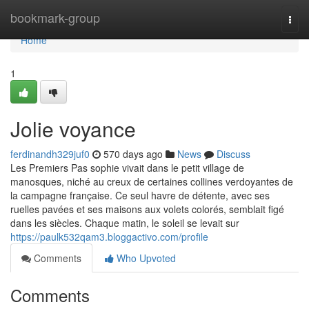
Home
bookmark-group
Togg
navi
Home
1
Jolie voyance
ferdinandh329juf0
570 days ago
News
Discuss
Les Premiers Pas sophie vivait dans le petit village de
manosques, niché au creux de certaines collines verdoyantes de
la campagne française. Ce seul havre de détente, avec ses
ruelles pavées et ses maisons aux volets colorés, semblait figé
dans les siècles. Chaque matin, le soleil se levait sur
https://paulk532qam3.bloggactivo.com/profile
Comments
Who Upvoted
Comments