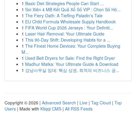
1
Basic Diet Strategies People Can Start ...
1
Soi Xiên 4 MB Kết Quả Xổ Số VIP : Chọn Số Hô...
1
The Fiery Oath: A Tiefling Paladin's Tale
1
EU Child Formula Wholesale Supply Handbook
1
FIFA World Cup 2026 Jerseys : Your Definiti...
1
Laser Hair Removal: Your Ultimate Guide
1
This 90-Day Shift: Developing Habits for a ...
1
The Finest Home Devices: Your Complete Buying
M...
1
Used Belt Dryers for Sale: Find the Right Dryer
1
Madhur Matka: Your Ultimate Guide & Download
1
강남사무실 임대: 핵심 상권, 최적의 비즈니스 공...
Copyright © 2026 |
Advanced Search
|
Live
|
Tag Cloud
|
Top
Users
| Made with
Kliqqi CMS
|
All RSS Feeds