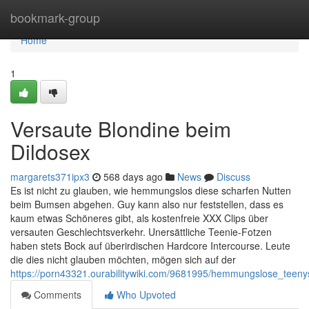
Home
bookmark-group
Home
1
Versaute Blondine beim
Dildosex
margarets371ipx3
568 days ago
News
Discuss
Es ist nicht zu glauben, wie hemmungslos diese scharfen Nutten
beim Bumsen abgehen. Guy kann also nur feststellen, dass es
kaum etwas Schöneres gibt, als kostenfreie XXX Clips über
versauten Geschlechtsverkehr. Unersättliche Teenie-Fotzen
haben stets Bock auf überirdischen Hardcore Intercourse. Leute
die dies nicht glauben möchten, mögen sich auf der
https://porn43321.ourabilitywiki.com/9681995/hemmungslose_teen
Comments
Who Upvoted