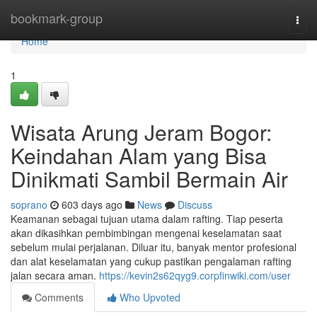
Home
bookmark-group
Togg
navi
Home
1
Wisata Arung Jeram Bogor:
Keindahan Alam yang Bisa
Dinikmati Sambil Bermain Air
soprano
603 days ago
News
Discuss
Keamanan sebagai tujuan utama dalam rafting. Tiap peserta
akan dikasihkan pembimbingan mengenai keselamatan saat
sebelum mulai perjalanan. Diluar itu, banyak mentor profesional
dan alat keselamatan yang cukup pastikan pengalaman rafting
jalan secara aman.
https://kevin2s62qyg9.corpfinwiki.com/user
Comments
Who Upvoted