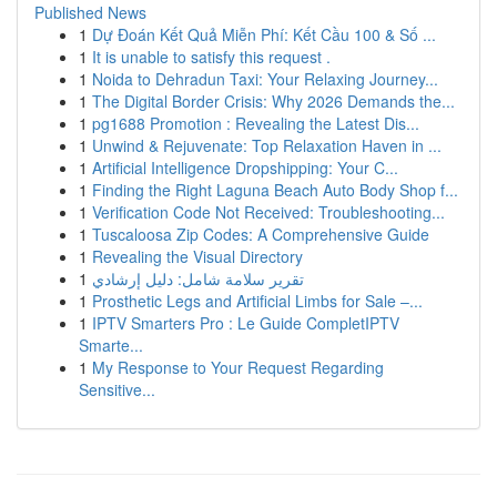
Published News
1
Dự Đoán Kết Quả Miễn Phí: Kết Cầu 100 & Số ...
1
It is unable to satisfy this request .
1
Noida to Dehradun Taxi: Your Relaxing Journey...
1
The Digital Border Crisis: Why 2026 Demands the...
1
pg1688 Promotion : Revealing the Latest Dis...
1
Unwind & Rejuvenate: Top Relaxation Haven in ...
1
Artificial Intelligence Dropshipping: Your C...
1
Finding the Right Laguna Beach Auto Body Shop f...
1
Verification Code Not Received: Troubleshooting...
1
Tuscaloosa Zip Codes: A Comprehensive Guide
1
Revealing the Visual Directory
1
تقرير سلامة شامل: دليل إرشادي
1
Prosthetic Legs and Artificial Limbs for Sale –...
1
IPTV Smarters Pro : Le Guide CompletIPTV
Smarte...
1
My Response to Your Request Regarding
Sensitive...