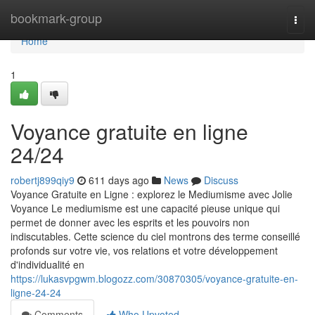
Home
bookmark-group
Togg
navi
Home
1
Voyance gratuite en ligne
24/24
robertj899qiy9
611 days ago
News
Discuss
Voyance Gratuite en Ligne : explorez le Mediumisme avec Jolie
Voyance Le mediumisme est une capacité pieuse unique qui
permet de donner avec les esprits et les pouvoirs non
indiscutables. Cette science du ciel montrons des terme conseillé
profonds sur votre vie, vos relations et votre développement
d'individualité en
https://lukasvpgwm.blogozz.com/30870305/voyance-gratuite-en-
ligne-24-24
Comments
Who Upvoted