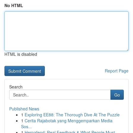
No HTML
HTML is disabled
Report Page
Search
Go
Published News
1
Exploring EE88: The Thorough Dive At The Puzzle
1
Cerita Rajabotak yang Menggemparkan Media
Sos...
1
Herpafend: Real Feedback & What People Must...