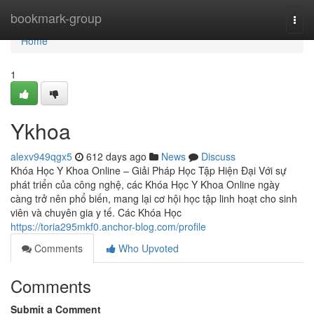
Home
bookmark-group
Togg
navi
Home
1
Ykhoa
alexv949qgx5
612 days ago
News
Discuss
Khóa Học Y Khoa Online – Giải Pháp Học Tập Hiện Đại Với sự
phát triển của công nghệ, các Khóa Học Y Khoa Online ngày
càng trở nên phổ biến, mang lại cơ hội học tập linh hoạt cho sinh
viên và chuyên gia y tế. Các Khóa Học
https://toria295mkf0.anchor-blog.com/profile
Comments
Who Upvoted
Comments
Submit a Comment