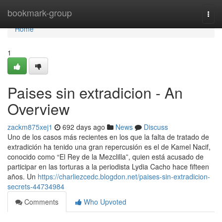
Home
bookmark-group
Togg
navi
Home
1
Paises sin extradicion - An
Overview
zackm875xej1
692 days ago
News
Discuss
Uno de los casos más recientes en los que la falta de tratado de
extradición ha tenido una gran repercusión es el de Kamel Nacif,
conocido como “El Rey de la Mezclilla”, quien está acusado de
participar en las torturas a la periodista Lydia Cacho hace fifteen
años. Un
https://charliezcedc.blogdon.net/paises-sin-extradicion-
secrets-44734984
Comments
Who Upvoted