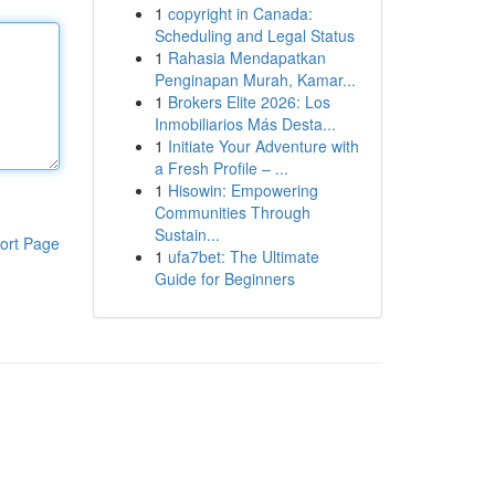
1
copyright in Canada:
Scheduling and Legal Status
1
Rahasia Mendapatkan
Penginapan Murah, Kamar...
1
Brokers Elite 2026: Los
Inmobiliarios Más Desta...
1
Initiate Your Adventure with
a Fresh Profile – ...
1
Hisowin: Empowering
Communities Through
Sustain...
ort Page
1
ufa7bet: The Ultimate
Guide for Beginners