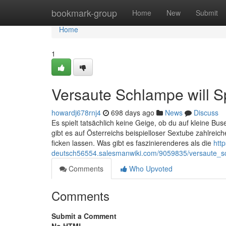
Home
bookmark-group
Home
New
Submit
Home
1
Versaute Schlampe will S
howardj678rnj4
698 days ago
News
Discuss
Es spielt tatsächlich keine Geige, ob du auf kleine Bus
gibt es auf Österreichs beispielloser Sextube zahlreic
ficken lassen. Was gibt es faszinierenderes als die
http
deutsch56554.salesmanwiki.com/9059835/versaute_sc
Comments
Who Upvoted
Comments
Submit a Comment