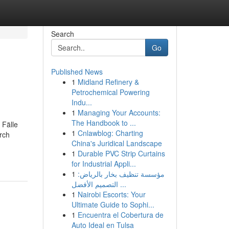
Search
Go
Published News
1
Midland Refinery &
Petrochemical Powering
Indu...
1
Managing Your Accounts:
The Handbook to ...
 Fälle
1
Cnlawblog: Charting
rch
China's Juridical Landscape
1
Durable PVC Strip Curtains
for Industrial Appli...
1
مؤسسة تنظيف بخار بالرياض:
التصميم الأفضل ...
1
Nairobi Escorts: Your
Ultimate Guide to Sophi...
1
Encuentra el Cobertura de
Auto Ideal en Tulsa