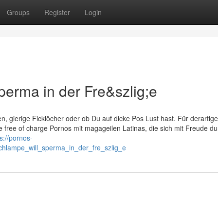
Groups
Register
Login
perma in der Fre&szlig;e
en, gierige Ficklöcher oder ob Du auf dicke Pos Lust hast. Für derartige
he free of charge Pornos mit magageilen Latinas, die sich mit Freude du
s://pornos-
hlampe_will_sperma_in_der_fre_szlig_e