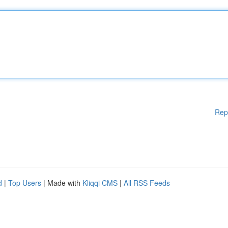
Rep
d
|
Top Users
| Made with
Kliqqi CMS
|
All RSS Feeds