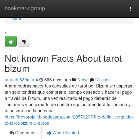
Home
bookmark-group
Togg
navi
Home
1
Not known Facts About tarot
bizum
mariaht839meu4
696 days ago
News
Discuss
Ahora podrás hacer tus consultas de tarot por Bizum sin esperas,
tan solo tendrás que comprar el tiempo deseado y hacer el pago
a través de Bizum, una vez realizado el pago deberás de
llamarnos y un experto de nuestro equipo atenderá tu llamada y
te pasara con la persona
https://trevorojufr.blogdosaga.com/29570297/the-definitive-guide-
to-tarot-bizum-5-euros
Comments
Who Upvoted