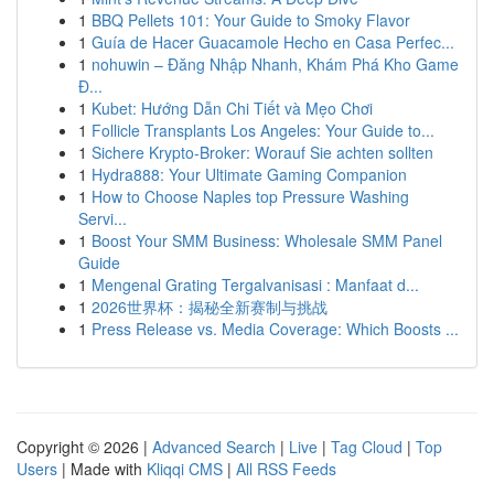
1
BBQ Pellets 101: Your Guide to Smoky Flavor
1
Guía de Hacer Guacamole Hecho en Casa Perfec...
1
nohuwin – Đăng Nhập Nhanh, Khám Phá Kho Game
Đ...
1
Kubet: Hướng Dẫn Chi Tiết và Mẹo Chơi
1
Follicle Transplants Los Angeles: Your Guide to...
1
Sichere Krypto-Broker: Worauf Sie achten sollten
1
Hydra888: Your Ultimate Gaming Companion
1
How to Choose Naples top Pressure Washing
Servi...
1
Boost Your SMM Business: Wholesale SMM Panel
Guide
1
Mengenal Grating Tergalvanisasi : Manfaat d...
1
2026世界杯：揭秘全新赛制与挑战
1
Press Release vs. Media Coverage: Which Boosts ...
Copyright © 2026 |
Advanced Search
|
Live
|
Tag Cloud
|
Top
Users
| Made with
Kliqqi CMS
|
All RSS Feeds