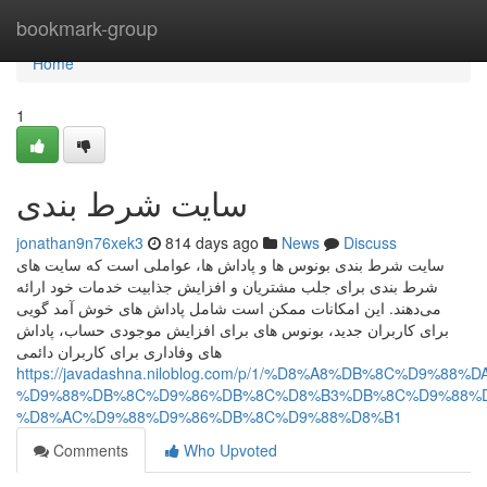
Home
bookmark-group
Home
1
سایت شرط بندی
jonathan9n76xek3
814 days ago
News
Discuss
سایت شرط بندی بونوس‌ ها و پاداش‌ ها، عواملی است که سایت‌ های
شرط بندی برای جلب مشتریان و افزایش جذابیت خدمات خود ارائه
می‌دهند. این امکانات ممکن است شامل پاداش‌ های خوش‌ آمد گویی
برای کاربران جدید، بونوس‌ های برای افزایش موجودی حساب، پاداش‌
های وفاداری برای کاربران دائمی
https://javadashna.niloblog.com/p/1/%D8%A8%DB%8C%D9
%D9%88%DB%8C%D9%86%DB%8C%D8%B3%DB%8C%D9%88%D
%D8%AC%D9%88%D9%86%DB%8C%D9%88%D8%B1
Comments
Who Upvoted