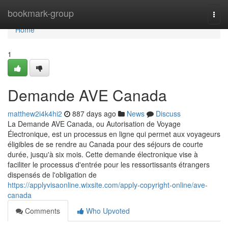
Home
bookmark-group
Togg
navi
Home
1
Demande AVE Canada
matthew2i4k4hi2
887 days ago
News
Discuss
La Demande AVE Canada, ou Autorisation de Voyage
Électronique, est un processus en ligne qui permet aux voyageurs
éligibles de se rendre au Canada pour des séjours de courte
durée, jusqu'à six mois. Cette demande électronique vise à
faciliter le processus d'entrée pour les ressortissants étrangers
dispensés de l'obligation de
https://applyvisaonline.wixsite.com/apply-copyright-online/ave-
canada
Comments
Who Upvoted