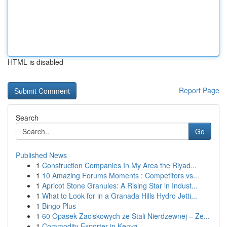
HTML is disabled
Report Page
Search
Go
Published News
1
Construction Companies In My Area the Riyad...
1
10 Amazing Forums Moments : Competitors vs...
1
Apricot Stone Granules: A Rising Star in Indust...
1
What to Look for in a Granada Hills Hydro Jetti...
1
Bingo Plus
1
60 Opasek Zaciskowych ze Stali Nierdzewnej – Ze...
1
Commodity Exporter in Kenya